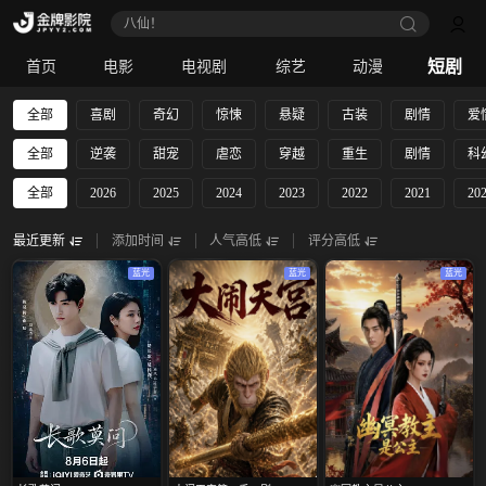
八仙！
短剧
首页
电影
电视剧
综艺
动漫
全部
喜剧
奇幻
惊悚
悬疑
古装
剧情
爱
全部
逆袭
甜宠
虐恋
穿越
重生
剧情
科
全部
2026
2025
2024
2023
2022
2021
20
最近更新
添加时间
人气高低
评分高低
蓝光
蓝光
蓝光