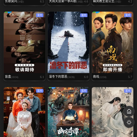
长歌莫问
大闹天宫第一季AI剧
幽冥教主是公主
6.5
4.6
4.2
(24全)
(18全)
(15全)
蓝光
蓝光
蓝光
盲盒
凛冬下的罪恶
南戏
6.1
6.0
5.7
(10/24)
(16/26)
(12/24)
蓝光
蓝光
蓝光