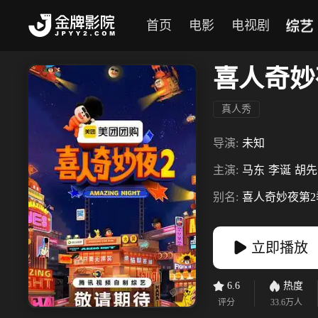
综艺
首页
电影
电视剧
喜人奇妙
真人秀
导演:
未知
主演:
马东
李诞
胡先
别名:
喜人奇妙夜第2
立即播放
6.6
热度
评分
33.6万
人