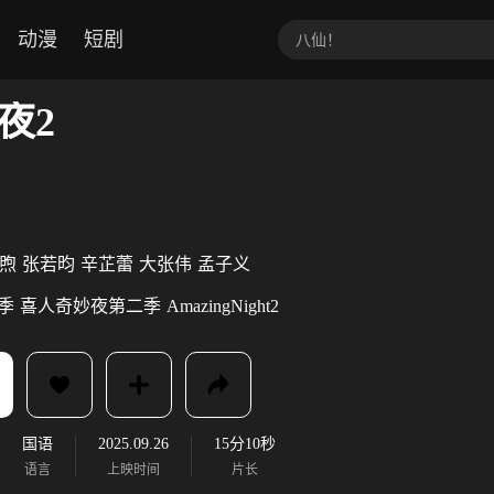
动漫
短剧
夜2
煦
张若昀
辛芷蕾
大张伟
孟子义
季
喜人奇妙夜第二季
AmazingNight2
国语
2025.09.26
15分10秒
语言
上映时间
片长