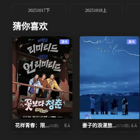
20251017下
20251018上
猜你喜欢
20251019下
20251020
蓝光
蓝光
20251025下
20251025加1
20251030
20251031上
20251102上
20251102下
20251107中
20251107下
20251108加3
20251109上
花样青春：限...
妻子的浪漫旅...
8.4
6.4
(06期)
(0716期)
20251111下
20251112