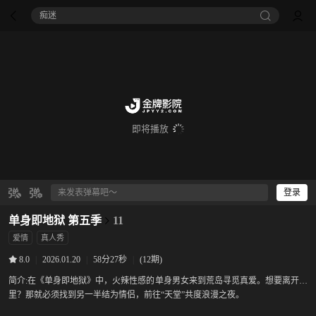
痴迷
即将播放
登录
单身即地狱 第五季
11
爱情
真人秀
|
2026.01.20
|
58分27秒
|
(12期)
8.0
简介:
在《单身即地狱》中，火辣性感的单身男女来到荒岛寻觅真爱。想要离开这
里？那就必须找到另一半结为情侣，前往“天堂”共度浪漫之夜。