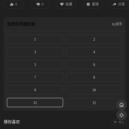
0
0
收藏
报错
分享
金牌影院
播放器
排序
1
2
3
4
5
6
7
8
9
10
11
12
猜你喜欢
换一换